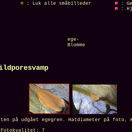
: Luk alle småbilleder
: Gø
: Hj
ege-
Blomme
dporesvamp
ften på udgået egegren.
Hatdiameter på foto,
otokvalitet:
7