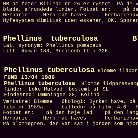
NB om foto:
Billede nr 26 er rystet. På de 
bløde, afrundede linier.
Fotoet er: på d
Herbarie:
Herb.mat haves Herbariena
Hyfesystem dimitisk uden øskener, OK. Spore
Phellinus tuberculosa Blom
Lat. synonym:
Phellinus pomaceus
Litt:
Ryman 188, Breitenb.II-n.326
Phellinus tuberculosa
Blomme ildpor
FUND 13/04 1989
Phellinus tuberculosa
Blomme ildporesvam
finder:
Loke Mulvad
bestemt af
SL
Findested:
Dæmningen 28, Kolind
Værtstræ:
Blomme
Økologi:
Dyrket have, på
film nr
1989a
billednr på film:
4-6
Fo
Fotoet er: på den høje led på den lan
Herbarie:
Herb.mat haves Herbariena
På blommegren, der var sat i jorden som hjø