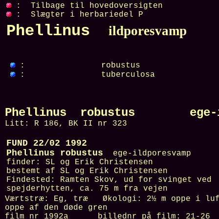
: Tilbage til hovedoversigten
: Slægter i herbariedel P
Phellinus
ildporesvamp
:
robustus
:
tuberculosa
Phellinus robustus ege-il
Litt:
R 186, BK II nr 323
FUND 22/02 1992
Phellinus robustus
ege-ildporesvamp
finder:
SL og Erik Christensen
bestemt af
SL og Erik Christensen
Findested:
Ramten Skov, ud for svinget ved
spejderhytten, ca. 75 m fra vejen
Værtstræ:
Eg, træ
Økologi:
2½ m oppe i lu
oppe af den døde gren
film nr
1992a
billednr på film:
21-26
F