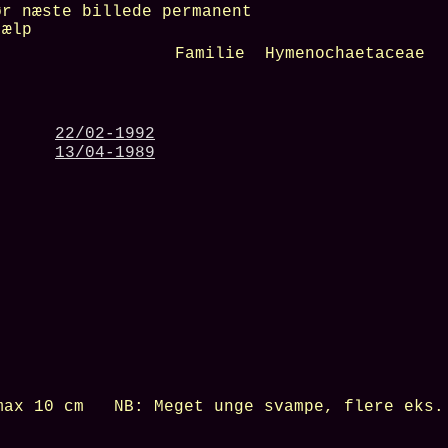
r næste billede permanent
ælp
Familie Hymenochaetaceae
22/02-1992
13/04-1989
 max
10 cm
NB:
Meget unge svampe, flere eks.