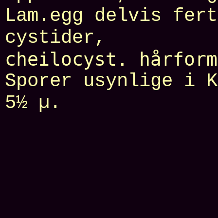
Lam.egg delvis fert
cystider,
cheilocyst. hårform
Sporer usynlige i K
5½ µ.