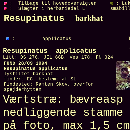
: Tilbage til hovedoversigten
: Luk
: Slægter i herbariedel L
småbil
Resupinatus
barkhat
:
applicatus
Resupinatus applicatus lys
Litt:
DS 276, JEL 66B, Ves 178, FN 324
FUND 28/09 1994
Resupinatus applicatus
lysfiltet barkhat
finder:
EC
bestemt af
SL
Findested:
Ramten Skov, overfor
spejderhytten
Værtstræ:
bævreasp
nedliggende stamme 
på foto, max
1,5 cm