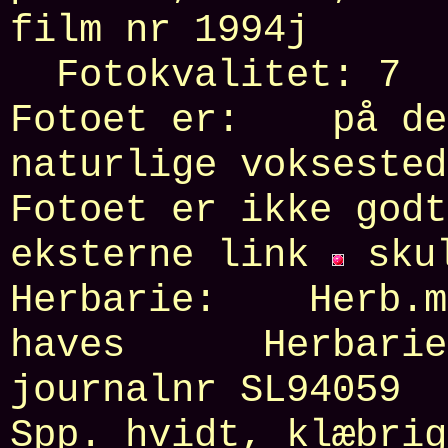
film nr
1994j
bill
Fotokvalitet:
7
Fotoet er: på d
naturlige vokses
Fotoet er ikke godt
eksterne link
skul
Herbarie:
Herb.
haves Herbarie
journalnr
SL94059
Spp. hvidt, klæbrig