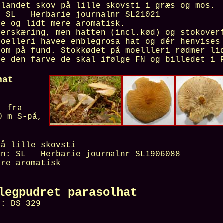
Blandet skov på lille skovsti i græs og mos.
n:
SL
Herbarie journalnr
SL21021
re og lidt mere aromatisk.
verskæring, men hatten (incl.kød) og stokover
moelleri havee enblegrosa hat og dér henvises
som på fund. Stokkødet på moellleri rødmer li
ge den farve de skal ifølge FN og billedet i 
hat
, fra
0 m S-på,
på lille skovsti
vn:
SL
Herbarie journalnr
SL1906088
ere aromatisk
pudret parasolhat
:
DS 329