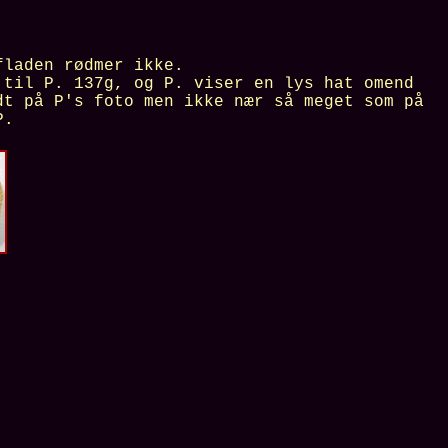
fladen rødmer ikke.
 til P. 137g, og P. viser en lys hat omend
dt på P's foto men ikke nær så meget som på
P.