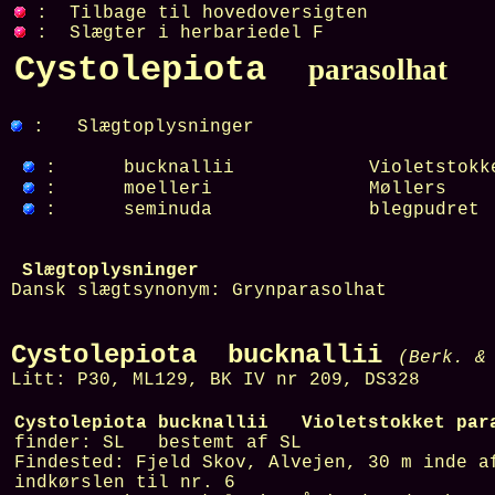
: Tilbage til hovedoversigten
: Slægter i herbariedel F
Cystolepiota
parasolhat
: Slægtoplysninger
:
bucknallii
Violetstok
:
moelleri
Møllers
:
seminuda
blegpudret
Slægtoplysninger
Dansk slægtsynonym:
Grynparasolhat
Cystolepiota bucknallii
(Berk. &
Litt:
P30, ML129, BK IV nr 209, DS328
Cystolepiota bucknallii Violetstokket par
finder:
SL
bestemt af
SL
Findested:
Fjeld Skov, Alvejen, 30 m inde a
indkørslen til nr. 6