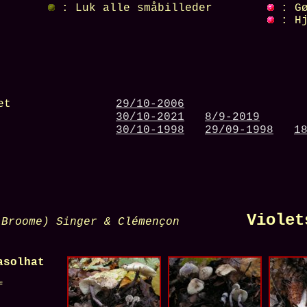
: Luk alle småbilleder
: Gø
: Hj
ket
29/10-2006
30/10-2021
8/9-2019
30/10-1998
29/09-1998
1
Violetstok
 Broome) Singer & Clémençon
asolhat
f