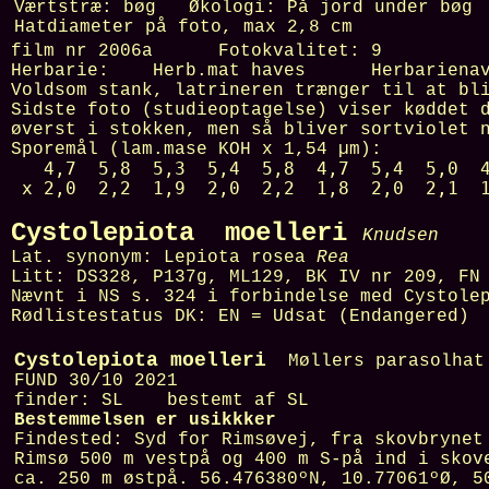
Værtstræ:
bøg
Økologi:
På jord under bøg
Hatdiameter på foto, max
2,8 cm
film nr
2006a
Fotokvalitet:
9
Herbarie:
Herb.mat haves Herbariena
Voldsom stank, latrineren trænger til at bl
Sidste foto (studieoptagelse) viser køddet 
øverst i stokken, men så bliver sortviolet 
Sporemål (lam.mase KOH x 1,54 µm):
4,7 5,8 5,3 5,4 5,8 4,7 5,4 5,0 4,8
x 2,0 2,2 1,9 2,0 2,2 1,8 2,0 2,1 1,9
Cystolepiota moelleri
Møl
Knudsen
Lat. synonym:
Lepiota rosea
Rea
Litt:
DS328, P137g, ML129, BK IV nr 209, F
Nævnt i NS s. 324 i forbindelse med Cystole
Rødlistestatus DK:
EN = Udsat (Endangered)
Cystolepiota moelleri
Møllers parasolhat
FUND 30/10 2021
finder:
SL
bestemt af
SL
Bestemmelsen er usikkker
Findested:
Syd for Rimsøvej, fra skovbrynet
Rimsø 500 m vestpå og 400 m S-på ind i skov
ca. 250 m østpå.
56.476380ºN, 10.77061ºØ, 5