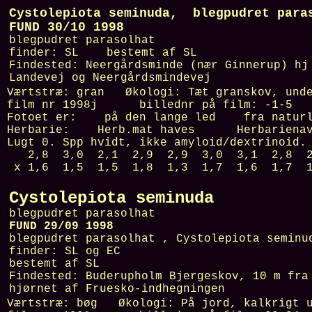
Cystolepiota seminuda, blegpudret par
FUND 30/10 1998
blegpudret parasolhat
finder:
SL
bestemt af
SL
Findested:
Neergårdsminde (nær Ginnerup) hj
Landevej og Neergårdsmindevej
Værtstræ:
gran
Økologi:
Tæt granskov, und
film nr
1998j
billednr på film:
-1-5
Fo
Fotoet er: på den lange led fra natur
Herbarie:
Herb.mat haves Herbariena
Lugt 0. Spp hvidt, ikke amyloid/dextrinoid.
2,8 3,0 2,1 2,9 2,9 3,0 3,1 2,8 2,5
x 1,6 1,5 1,5 1,8 1,3 1,7 1,6 1,7 1,
Cystolepiota seminuda
blegpudret parasolhat
FUND 29/09 1998
blegpudret parasolhat , Cystolepiota seminu
finder:
SL og EC
bestemt af
SL
Findested:
Buderupholm Bjergeskov, 10 m fra
hjørnet af Fruesko-indhegningen
Værtstræ:
bøg
Økologi:
På jord, kalkrigt 