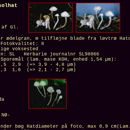
asolhat
 af Gl.
er ædelgran, m tilfløjne blade fra løvtræ
Hatd
tokvalitet:
8
lige voksested
vn:
SL
Herbarie journalnr
SL98066
 Sporemål (lam. mase KOH, enhed 1,54 µm):
 2,9 (=> 3,9 - 4,8 µm)
3 1,6 (=> 2,1 - 2,7 µm)
da
 NØ-
under bøg
Hatdiameter på foto, max
0,9 cm(Lam