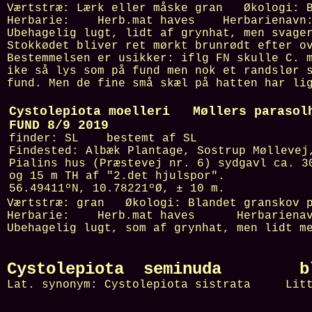
Værtstræ:
Lærk eller måske gran
Økologi:
Herbarie:
Herb.mat haves Herbarienav
Ubehagelig lugt, lidt af grynhat, men svage
Stokkødet bliver ret mørkt brunrødt efter o
Bestemmelsen er usikker: iflg FN skulle C. 
ike så lys som på fund men nok et randslør 
fund. Men de fine små skæl på hatten har li
Cystolepiota moelleri Møllers parasol
FUND 8/9 2019
finder:
SL
bestemt af
SL
Findested:
Albæk Plantage, Sostrup Møllevej
Pialins hus (Præstevej nr. 6) sydgavl ca. 3
og 15 m TH af "2.det hjulspor".
56.49411ºN, 10.78221ºØ, ± 10 m
.
Værtstræ:
gran
Økologi:
Blandet granskov 
Herbarie:
Herb.mat haves Herbariena
Ubehagelig lugt, som af grynhat, men lidt m
Cystolepiota seminuda bleg
Lat. synonym:
Cystolepiota sistrata
Litt