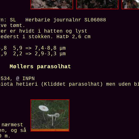
vn:
SL
Herbarie journalnr
SL06088
ive tømt.
der er hvidt i hatten og lyst
nederst i stokken. HatÞ 2,6 cm
 5,9 => 7,4-8,8 µm
 2,2 => 2,9-3,3 µm
lers parasolhat
N 534,
@
INPN
piota hetieri (Kliddet parasolhat) men uden b
 nærmest
en, og så
0 m
.